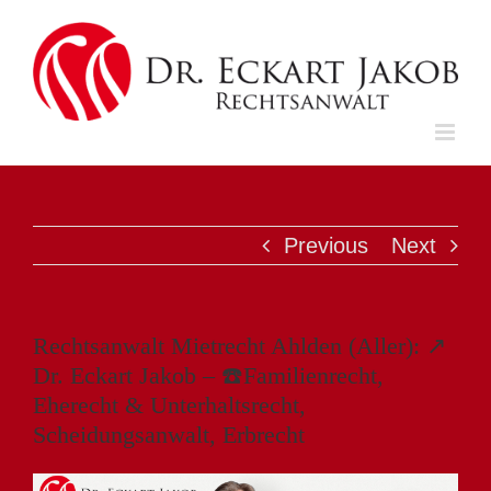
Skip
to
content
Previous
Next
Rechtsanwalt Mietrecht Ahlden (Aller): ↗️
Dr. Eckart Jakob – ☎️Familienrecht,
Eherecht & Unterhaltsrecht,
Scheidungsanwalt, Erbrecht