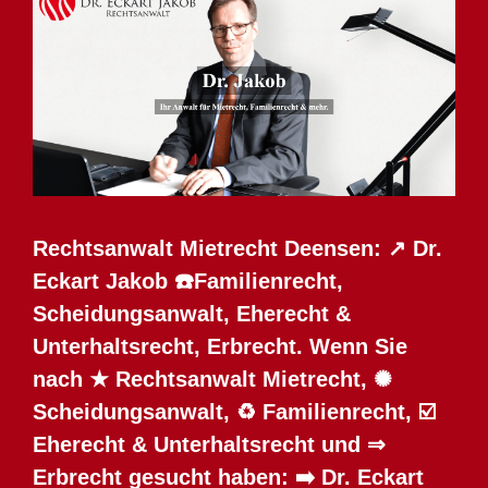
Rechtsanwalt Mietrecht Deensen: ↗️ Dr.
Eckart Jakob ☎️Familienrecht,
Scheidungsanwalt, Eherecht &
Unterhaltsrecht, Erbrecht. Wenn Sie
nach ★ Rechtsanwalt Mietrecht, ✺
Scheidungsanwalt, ♻ Familienrecht, ☑️
Eherecht & Unterhaltsrecht und ⇒
Erbrecht gesucht haben: ➡️ Dr. Eckart