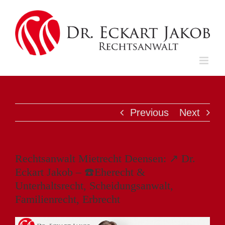
Skip
to
content
Previous
Next
Rechtsanwalt Mietrecht Deensen: ↗️ Dr.
Eckart Jakob – ☎️Eherecht &
Unterhaltsrecht, Scheidungsanwalt,
Familienrecht, Erbrecht