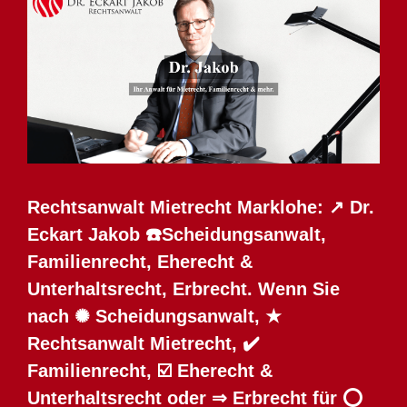
Rechtsanwalt Mietrecht Marklohe: ↗️ Dr.
Eckart Jakob ☎️Scheidungsanwalt,
Familienrecht, Eherecht &
Unterhaltsrecht, Erbrecht. Wenn Sie
nach ✺ Scheidungsanwalt, ★
Rechtsanwalt Mietrecht, ✔️
Familienrecht, ☑️ Eherecht &
Unterhaltsrecht oder ⇒ Erbrecht für ⭕