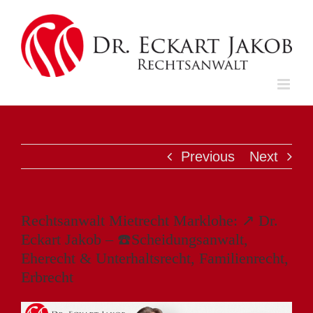
Skip
to
content
Previous
Next
Rechtsanwalt Mietrecht Marklohe: ↗️ Dr.
Eckart Jakob – ☎️Scheidungsanwalt,
Eherecht & Unterhaltsrecht, Familienrecht,
Erbrecht