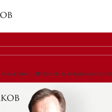
 Eckart Jakob – ☎️Eherecht & Unterhaltsrecht, Fa