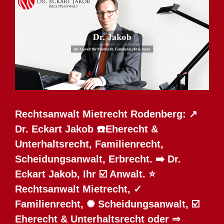
Rechtsanwalt Mietrecht Rodenberg: ↗️
Dr. Eckart Jakob ☎️Eherecht &
Unterhaltsrecht, Familienrecht,
Scheidungsanwalt, Erbrecht. ➡️ Dr.
Eckart Jakob, Ihr ☑️ Anwalt. ⭐
Rechtsanwalt Mietrecht, ✓
Familienrecht, ✺ Scheidungsanwalt, ☑️
Eherecht & Unterhaltsrecht oder ⇒