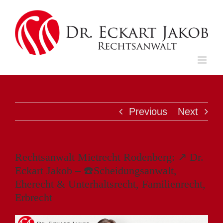
Skip
to
content
Previous
Next
Rechtsanwalt Mietrecht Rodenberg: ↗️ Dr.
Eckart Jakob – ☎️Scheidungsanwalt,
Eherecht & Unterhaltsrecht, Familienrecht,
Erbrecht