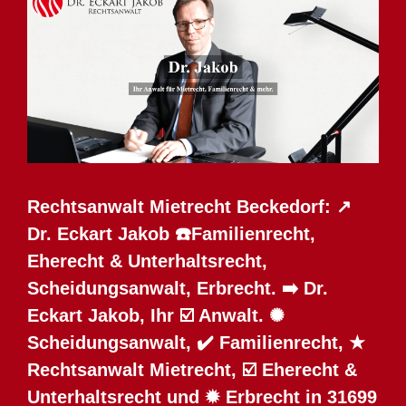
Rechtsanwalt Mietrecht Beckedorf: ↗️
Dr. Eckart Jakob ☎️Familienrecht,
Eherecht & Unterhaltsrecht,
Scheidungsanwalt, Erbrecht. ➡️ Dr.
Eckart Jakob, Ihr ☑️ Anwalt. ✺
Scheidungsanwalt, ✔️ Familienrecht, ★
Rechtsanwalt Mietrecht, ☑️ Eherecht &
Unterhaltsrecht und ✹ Erbrecht in 31699