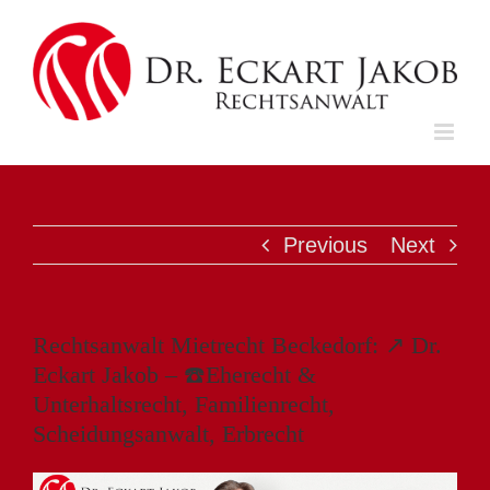
Skip
to
content
Previous
Next
Rechtsanwalt Mietrecht Beckedorf: ↗️ Dr.
Eckart Jakob – ☎️Eherecht &
Unterhaltsrecht, Familienrecht,
Scheidungsanwalt, Erbrecht