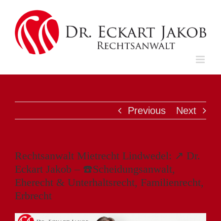
Skip
to
content
Previous
Next
Rechtsanwalt Mietrecht Lindwedel: ↗️ Dr.
Eckart Jakob – ☎️Scheidungsanwalt,
Eherecht & Unterhaltsrecht, Familienrecht,
Erbrecht