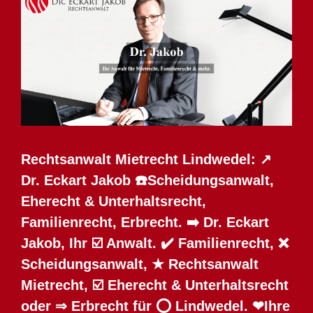
Rechtsanwalt Mietrecht Lindwedel: ↗️
Dr. Eckart Jakob ☎️Scheidungsanwalt,
Eherecht & Unterhaltsrecht,
Familienrecht, Erbrecht. ➡️ Dr. Eckart
Jakob, Ihr ☑️ Anwalt. ✔️ Familienrecht, ❌
Scheidungsanwalt, ★ Rechtsanwalt
Mietrecht, ☑️ Eherecht & Unterhaltsrecht
oder ⇒ Erbrecht für ⭕ Lindwedel. ❤Ihre