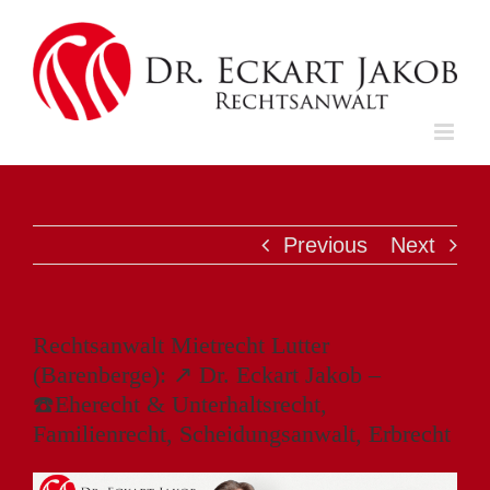
Skip
to
content
Previous
Next
Rechtsanwalt Mietrecht Lutter
(Barenberge): ↗️ Dr. Eckart Jakob –
☎️Eherecht & Unterhaltsrecht,
Familienrecht, Scheidungsanwalt, Erbrecht