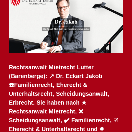
Rechtsanwalt Mietrecht Lutter
(Barenberge): ↗️ Dr. Eckart Jakob
☎️Familienrecht, Eherecht &
Unterhaltsrecht, Scheidungsanwalt,
Erbrecht. Sie haben nach ★
Rechtsanwalt Mietrecht, ❌
Scheidungsanwalt, ✔️ Familienrecht, ☑️
Eherecht & Unterhaltsrecht und ✹