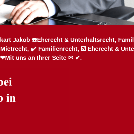
kart Jakob ☎️Eherecht & Unterhaltsrecht, Fami
ietrecht, ✔️ Familienrecht, ☑️ Eherecht & Unt
 ❤Mit uns an Ihrer Seite ✉ ✔.