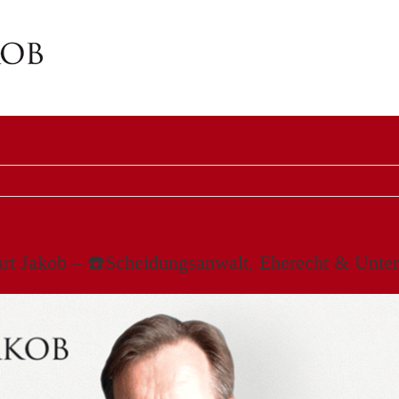
rt Jakob – ☎️Scheidungsanwalt, Eherecht & Unterha