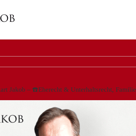
art Jakob – ☎️Eherecht & Unterhaltsrecht, Famili