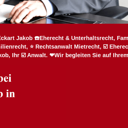
Eckart Jakob ☎️Eherecht & Unterhaltsrecht, Fam
ienrecht, ⭐ Rechtsanwalt Mietrecht, ☑️ Eherec
kob, Ihr ☑️ Anwalt. ❤Wir begleiten Sie auf Ihr