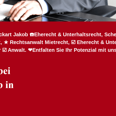
ckart Jakob ☎️Eherecht & Unterhaltsrecht, Sche
, ★ Rechtsanwalt Mietrecht, ☑️ Eherecht & Unt
 ☑️ Anwalt. ❤Entfalten Sie Ihr Potenzial mit un