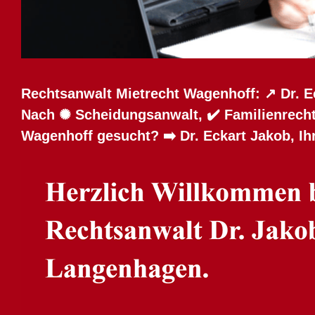
Rechtsanwalt Mietrecht Wagenhoff: ↗️ Dr. E
Nach ✺ Scheidungsanwalt, ✔️ Familienrecht
Wagenhoff gesucht? ➡️ Dr. Eckart Jakob, Ihr