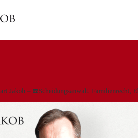
art Jakob – ☎️Scheidungsanwalt, Familienrecht, Eh