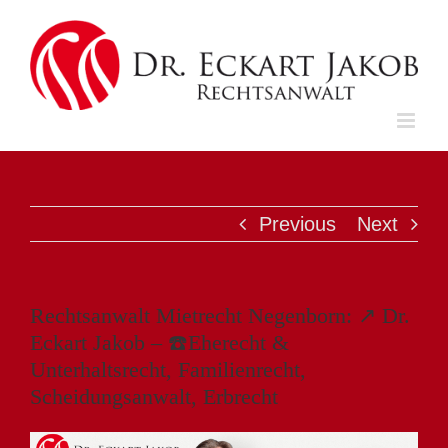
Skip
to
content
Previous
Next
Rechtsanwalt Mietrecht Negenborn: ↗️ Dr.
Eckart Jakob – ☎️Eherecht &
Unterhaltsrecht, Familienrecht,
Scheidungsanwalt, Erbrecht