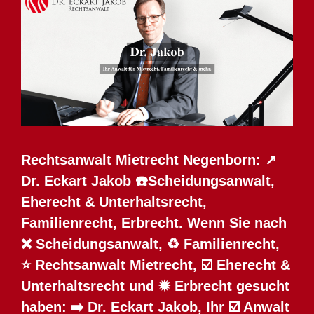
Rechtsanwalt Mietrecht Negenborn: ↗️
Dr. Eckart Jakob ☎️Scheidungsanwalt,
Eherecht & Unterhaltsrecht,
Familienrecht, Erbrecht. Wenn Sie nach
❌ Scheidungsanwalt, ♻ Familienrecht,
⭐ Rechtsanwalt Mietrecht, ☑️ Eherecht &
Unterhaltsrecht und ✹ Erbrecht gesucht
haben: ➡️ Dr. Eckart Jakob, Ihr ☑️ Anwalt